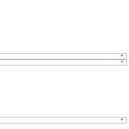
*
*
*