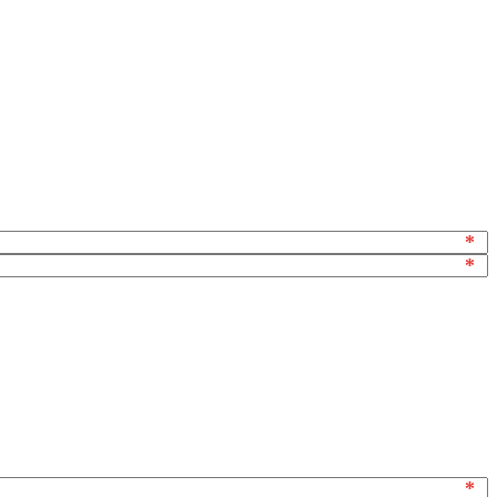
*
*
*