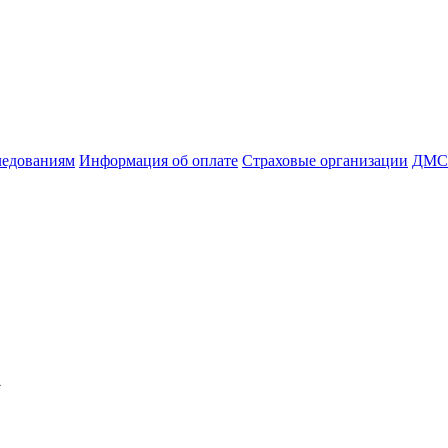
ледованиям
Информация об оплате
Страховые организации
ДМС
а