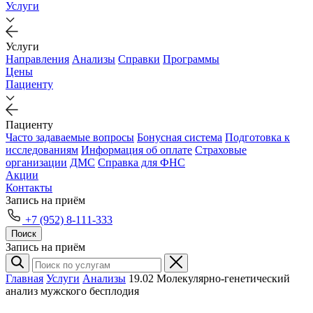
Услуги
Услуги
Направления
Анализы
Справки
Программы
Цены
Пациенту
Пациенту
Часто задаваемые вопросы
Бонусная система
Подготовка к
исследованиям
Информация об оплате
Страховые
организации
ДМС
Справка для ФНС
Акции
Контакты
Запись на приём
+7 (952) 8-111-333
Поиск
Запись на приём
Главная
Услуги
Анализы
19.02 Молекулярно-генетический
анализ мужского бесплодия