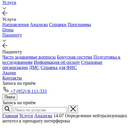
Услуги
Услуги
Направления
Анализы
Справки
Программы
Цены
Пациенту
Пациенту
Часто задаваемые вопросы
Бонусная система
Подготовка к
исследованиям
Информация об оплате
Страховые
организации
ДМС
Справка для ФНС
Акции
Контакты
Запись на приём
+7 (952) 8-111-333
Поиск
Запись на приём
Главная
Услуги
Анализы
14.07 Определение нейтрализующих
антител к препарату интерферона