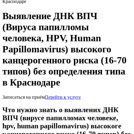
Краснодаре
Выявление ДНК ВПЧ
(Вируса папилломы
человека, HPV, Human
Papillomavirus) высокого
канцерогенного риска (16-70
типов) без определения типа
в Краснодаре
Записаться на приём
Перейти к услуге
Что нужно знать о выявлених ДНК
ВПЧ (вирусе папилломах человеке,
hpv, human papillomavirus) высокоге
канцерогенноге риске (16-70 типов) без