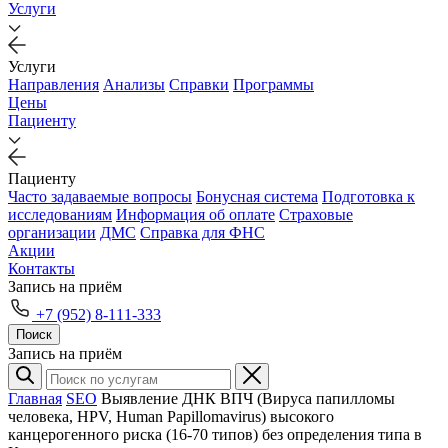
Услуги
Услуги
Направления
Анализы
Справки
Программы
Цены
Пациенту
Пациенту
Часто задаваемые вопросы
Бонусная система
Подготовка к
исследованиям
Информация об оплате
Страховые
организации
ДМС
Справка для ФНС
Акции
Контакты
Запись на приём
+7 (952) 8-111-333
Поиск
Запись на приём
Главная
SEO
Выявление ДНК ВПЧ (Вируса папилломы
человека, HPV, Human Papillomavirus) высокого
канцерогенного риска (16-70 типов) без определения типа в