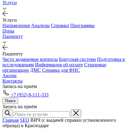
Услуги
Услуги
Направления
Анализы
Справки
Программы
Цены
Пациенту
Пациенту
Часто задаваемые вопросы
Бонусная система
Подготовка к
исследованиям
Информация об оплате
Страховые
организации
ДМС
Справка для ФНС
Акции
Контакты
Запись на приём
+7 (952) 8-111-333
Поиск
Запись на приём
Главная
SEO
ВИЧ (с выдачей справки установленного
образца) в Краснодаре