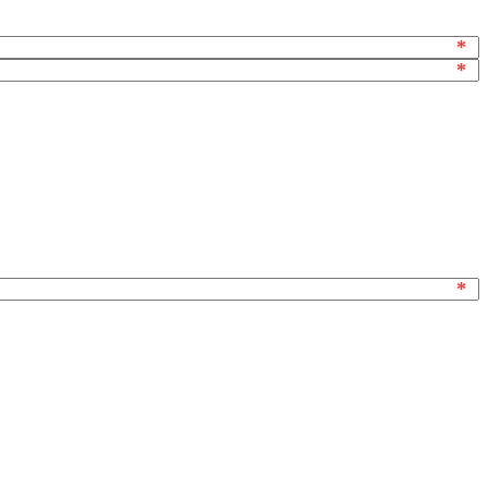
*
*
*