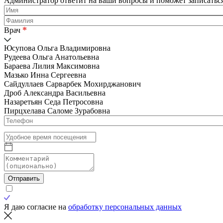
Администратор ответит на ваши вопросы и поможет записаться
*
Врач
Юсупова Ольга Владимировна
Рудеева Ольга Анатольевна
Бараева Лилия Максимовна
Мазько Инна Сергеевна
Сайдуллаев Сарварбек Мохирджанович
Дроб Александра Васильевна
Назаретьян Седа Петросовна
Пирцхелава Саломе Зурабовна
Отправить
Я даю согласие на
обработку персональных данных