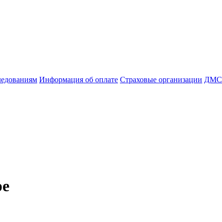
ледованиям
Информация об оплате
Страховые организации
ДМС
ре