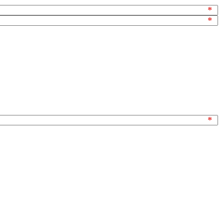
*
*
*