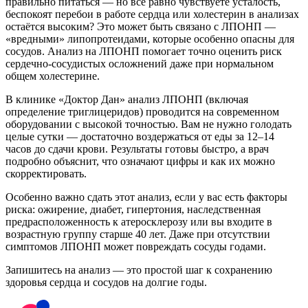
правильно питаться — но всё равно чувствуете усталость,
беспокоят перебои в работе сердца или холестерин в анализах
остаётся высоким? Это может быть связано с ЛПОНП —
«вредными» липопротеидами, которые особенно опасны для
сосудов. Анализ на ЛПОНП помогает точно оценить риск
сердечно-сосудистых осложнений даже при нормальном
общем холестерине.
В клинике «Доктор Дан» анализ ЛПОНП (включая
определение триглицеридов) проводится на современном
оборудовании с высокой точностью. Вам не нужно голодать
целые сутки — достаточно воздержаться от еды за 12–14
часов до сдачи крови. Результаты готовы быстро, а врач
подробно объяснит, что означают цифры и как их можно
скорректировать.
Особенно важно сдать этот анализ, если у вас есть факторы
риска: ожирение, диабет, гипертония, наследственная
предрасположенность к атеросклерозу или вы входите в
возрастную группу старше 40 лет. Даже при отсутствии
симптомов ЛПОНП может повреждать сосуды годами.
Запишитесь на анализ — это простой шаг к сохранению
здоровья сердца и сосудов на долгие годы.