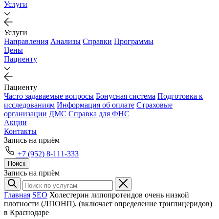
Услуги
Услуги
Направления
Анализы
Справки
Программы
Цены
Пациенту
Пациенту
Часто задаваемые вопросы
Бонусная система
Подготовка к
исследованиям
Информация об оплате
Страховые
организации
ДМС
Справка для ФНС
Акции
Контакты
Запись на приём
+7 (952) 8-111-333
Поиск
Запись на приём
Главная
SEO
Холестерин липопротеидов очень низкой
плотности (ЛПОНП), (включает определение триглицеридов)
в Краснодаре