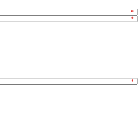
*
*
*