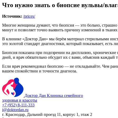
Что нужно знать о биопсие вульвы/вла
Источник:
/prices/
Многие женщины думают, что биопсия — это больно, страшно и 
минут и позволяет точно выявить причину изменений в тканях
В клинике «Доктор Дан» мы берём материал стерильными инс
это золотой стандарт диагностики, который показывает, есть л
Биопсия показана при подозрении на дисплазию, хронические 
дней, и врач обязательно обсудит их с вами, объяснив каждый 
Если врач рекомендовал биопсию — не откладывайте. Чем рань
вашем спокойствии и точности диагноза.
Доктор Дан
Клиника семейного
здоровья и красоты
+7 (952) 8-111-333
i@doktordan.ru
г. Краснодар, Дальний проезд 11, корпус 1, этаж 2