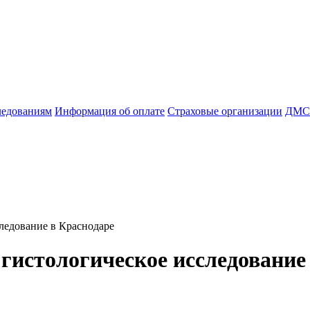
ледованиям
Информация об оплате
Страховые организации
ДМС
ледование в Краснодаре
гистологическое исследование