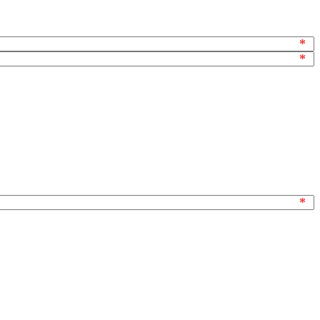
*
*
*