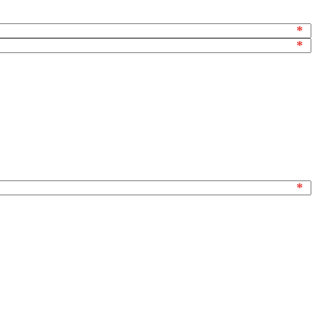
*
*
*