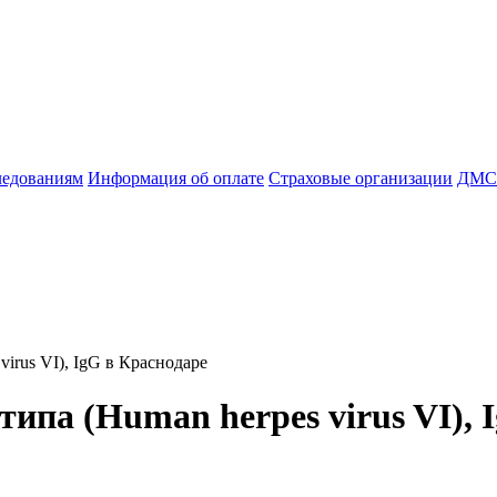
ледованиям
Информация об оплате
Страховые организации
ДМС
virus VI), IgG в Краснодаре
типа (Human herpes virus VI), 