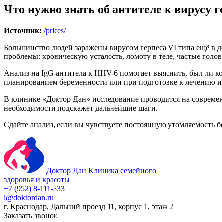
Что нужно знать об антителе к вирусу ге
Источник:
/prices/
Большинство людей заражены вирусом герпеса VI типа ещё в д
проблемы: хроническую усталость, ломоту в теле, частые голо
Анализ на IgG-антитела к HHV-6 помогает выяснить, был ли ко
планированием беременности или при подготовке к лечению 
В клинике «Доктор Дан» исследование проводится на современн
необходимости подскажет дальнейшие шаги.
Сдайте анализ, если вы чувствуете постоянную утомляемость 
Доктор Дан
Клиника семейного
здоровья и красоты
+7 (952) 8-111-333
i@doktordan.ru
г. Краснодар, Дальний проезд 11, корпус 1, этаж 2
Заказать звонок