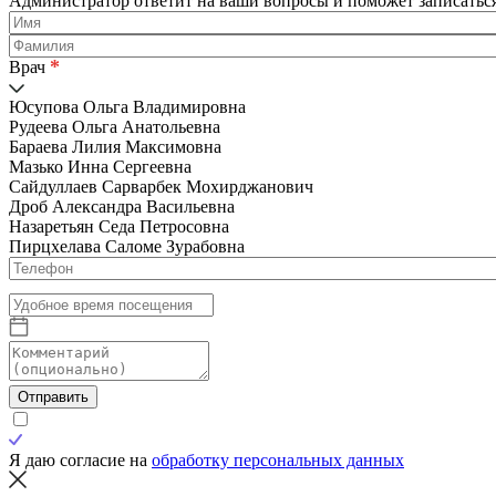
Администратор ответит на ваши вопросы и поможет записаться
*
Врач
Юсупова Ольга Владимировна
Рудеева Ольга Анатольевна
Бараева Лилия Максимовна
Мазько Инна Сергеевна
Сайдуллаев Сарварбек Мохирджанович
Дроб Александра Васильевна
Назаретьян Седа Петросовна
Пирцхелава Саломе Зурабовна
Отправить
Я даю согласие на
обработку персональных данных