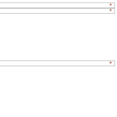
*
*
*