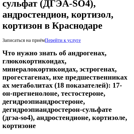
сульфат (ДГЭА-SO4),
андростендион, кортизол,
кортизон в Краснодаре
Записаться на приём
Перейти к услуге
Что нужно знать об андрогенах,
глюкокортикоидах,
минералокортикоидах, эстрогенах,
прогестагенах, ихе предшественниках
ах метаболитах (18 показателей): 17-
он-прегненолоне, тестостероне,
дегидроэпиандростероне,
дегидроэпиандростерон-сульфате
(дгэа-so4), андростендионе, кортизоле,
кортизоне