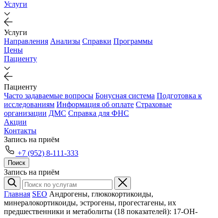
Услуги
Услуги
Направления
Анализы
Справки
Программы
Цены
Пациенту
Пациенту
Часто задаваемые вопросы
Бонусная система
Подготовка к
исследованиям
Информация об оплате
Страховые
организации
ДМС
Справка для ФНС
Акции
Контакты
Запись на приём
+7 (952) 8-111-333
Поиск
Запись на приём
Главная
SEO
Андрогены, глюкокортикоиды,
минералокортикоиды, эстрогены, прогестагены, их
предшественники и метаболиты (18 показателей): 17-ОН-