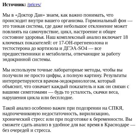
Источник:
/prices/
Мы в «Доктор Дан» знаем, как важно понимать, что
происходит внутри вашего организма. Гормональный фон —
это тонкая система, где даже небольшое отклонение может
повлиять на самочувствие, цикл, настроение и общее
состояние здоровья. Наш комплексный анализ включает 18
ключевых показателей: от 17-ОН-прегненолона и
тестостерона до кортизола и ДГЭА-SO4 — все
предшественники и метаболиты, отвечающие за работу
эндокринной системы.
Мы используем точные лабораторные методы, чтобы вы
получили не просто цифры, а полную картину. Результаты
интерпретируются врачом-эндокринологом, который
объяснит, что означает каждый показатель и как он связан с
вашими симптомами — будь то усталость, скачки веса,
нарушения цикла или бесплодие.
Такой анализ особенно важен при подозрении на СПКЯ,
надпочечниковую недостаточность, вирилизацию,
хронический стресс или при подготовке к беременности. Вы
сможете сдать анализ в удобное для вас время в Краснодаре —
без очередей и стресса.