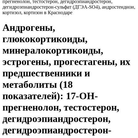
прегненолон, тестостерон, дегидроэпиандростерон,
дегидроэпиандростерон-сульфат (ДГЭА-SO4), андростендион,
кортизол, кортизон в Краснодаре
Андрогены,
глюкокортикоиды,
минералокортикоиды,
эстрогены, прогестагены, их
предшественники и
метаболиты (18
показателей): 17-ОН-
прегненолон, тестостерон,
дегидроэпиандростерон,
дегидроэпиандростерон-