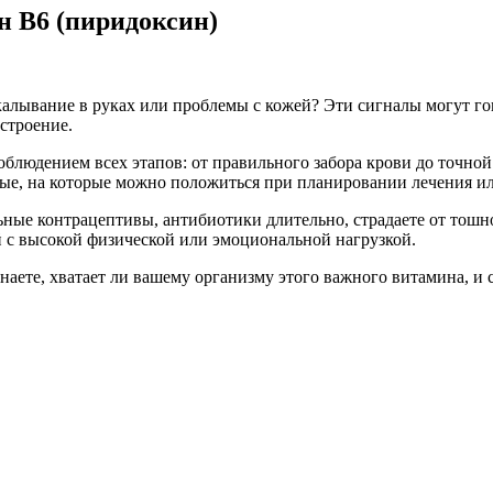
н В6 (пиридоксин)
окалывание в руках или проблемы с кожей? Эти сигналы могут г
строение.
облюдением всех этапов: от правильного забора крови до точно
ые, на которые можно положиться при планировании лечения ил
льные контрацептивы, антибиотики длительно, страдаете от тош
й с высокой физической или эмоциональной нагрузкой.
знаете, хватает ли вашему организму этого важного витамина, и