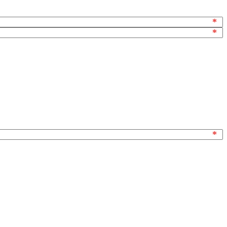
*
*
*