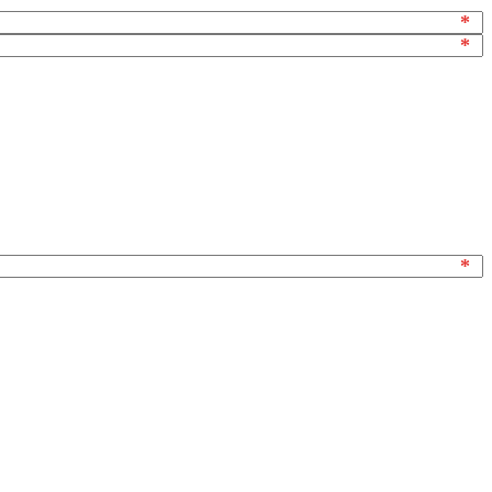
*
*
*