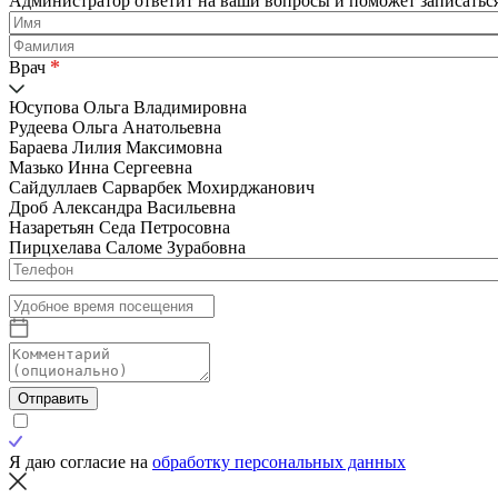
Администратор ответит на ваши вопросы и поможет записаться
*
Врач
Юсупова Ольга Владимировна
Рудеева Ольга Анатольевна
Бараева Лилия Максимовна
Мазько Инна Сергеевна
Сайдуллаев Сарварбек Мохирджанович
Дроб Александра Васильевна
Назаретьян Седа Петросовна
Пирцхелава Саломе Зурабовна
Отправить
Я даю согласие на
обработку персональных данных