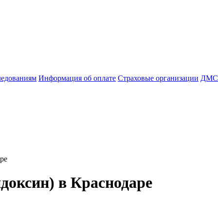
ледованиям
Информация об оплате
Страховые организации
ДМС
ре
доксин) в Краснодаре