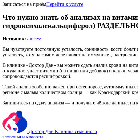
Записаться на приём
Перейти к услуге
Что нужно знать об анализах на витами
гидроксихолекальциферол) РАЗДЕЛЬНО
Источник:
/prices/
Вы чувствуете постоянную усталость, сонливость, кости боля
усталость, хотя на самом деле влияет на иммунитет, настроение
В клинике «Доктор Дан» вы можете сдать анализ крови на вит
откуда поступает витамин (из пищи или добавок) и как он усв
сопровождаются расшифровкой.
Такой анализ особенно важен при остеопорозе, аутоиммунных 
регионе с малым количеством солнца — как Краснодарский кра
Запишитесь на сдачу анализа — и получите чёткие данные, на
Доктор Дан
Клиника семейного
здоровья и красоты