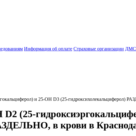
ледованиям
Информация об оплате
Страховые организации
ДМС
ргокальциферол) и 25-ОН D3 (25-гидроксихолекальциферол) РА
 D2 (25-гидроксиэргокальцифе
АЗДЕЛЬНО, в крови в Краснод