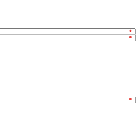
*
*
*