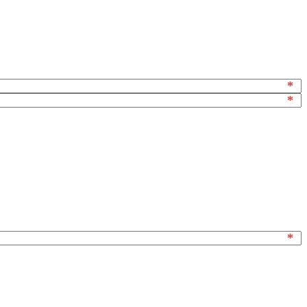
*
*
*