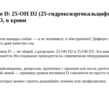
н D: 25-OH D2 (25-гидроксиэргокальцифе
, в крови
т или мышцы слабые — и не понимаете, в чём причина? Дефицит
 и даже качество сна.
амин D — не общий, а раздельно: 25-OH D2 и 25-ОН D3. Это важ
аивается. Исследование проводится на современном оборудовани
заболеваниях, депрессии, проблемах с зачатием или после длит
й зимой — проверка уровня витамина D становится не просто п
 которых можно строить дальнейшее лечение или профилактику.