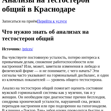
общий в Краснодаре
Записаться на приём
Перейти к услуге
Что нужно знать об анализах на
тестостерон общий
Источник:
/prices/
Вы чувствуете постоянную усталость, потерю интереса к
привычным делам, снижение работоспособности или
настроения? Или, может, заметили изменения в либидо и
физической форме — и не понимаете, с чего начать? Эти
сигналы часто указывают на гормональный дисбаланс, и один
из ключевых показателей — уровень общего тестостерона.
Анализ на тестостерон общий помогает оценить состояние
мужской гормональной системы как у мужчин, так и у
женщин. Он необходим при диагностике причин бесплодия,
синдрома хронической усталости, нарушений сна, резких
перепадов настроения или при подозрении на гипогонадизм.
В клинике «Доктор Дан» забор крови проводится быстро и