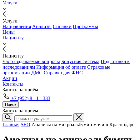
Услуги
Услуги
Направления
Анализы
Справки
Программы
Цены
Пациенту
Пациенту
Часто задаваемые вопросы
Бонусная система
Подготовка к
исследованиям
Информация об оплате
Страховые
организации
ДМС
Справка для ФНС
Акции
Контакты
Запись на приём
+7 (952) 8-111-333
Поиск
Запись на приём
Главная
SEO
Анализы на микроальбумин мочи в Краснодаре
Анализы на микроальбумин