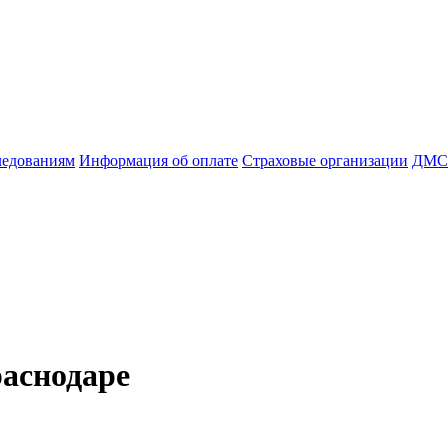
ледованиям
Информация об оплате
Страховые организации
ДМС
аснодаре