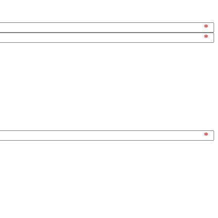
*
*
*