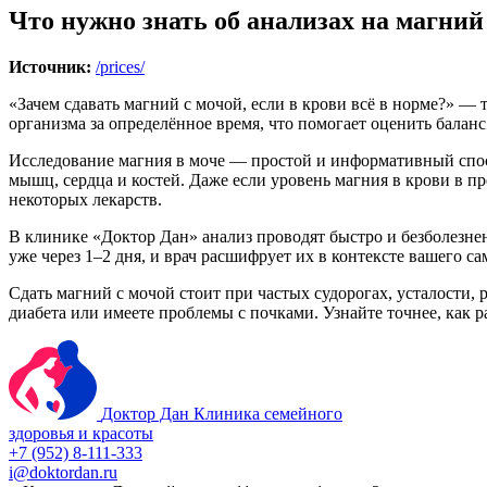
Что нужно знать об анализах на магний
Источник:
/prices/
«Зачем сдавать магний с мочой, если в крови всё в норме?» — 
организма за определённое время, что помогает оценить балан
Исследование магния в моче — простой и информативный спосо
мышц, сердца и костей. Даже если уровень магния в крови в 
некоторых лекарств.
В клинике «Доктор Дан» анализ проводят быстро и безболезнен
уже через 1–2 дня, и врач расшифрует их в контексте вашего с
Сдать магний с мочой стоит при частых судорогах, усталости,
диабета или имеете проблемы с почками. Узнайте точнее, как р
Доктор Дан
Клиника семейного
здоровья и красоты
+7 (952) 8-111-333
i@doktordan.ru