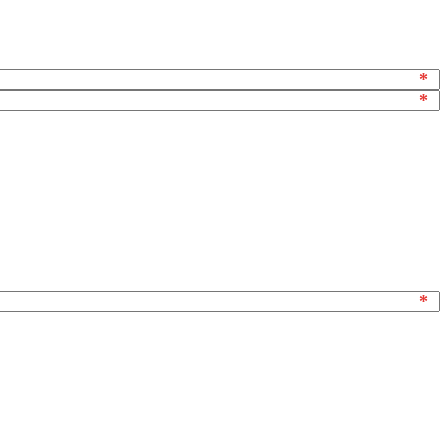
*
*
*