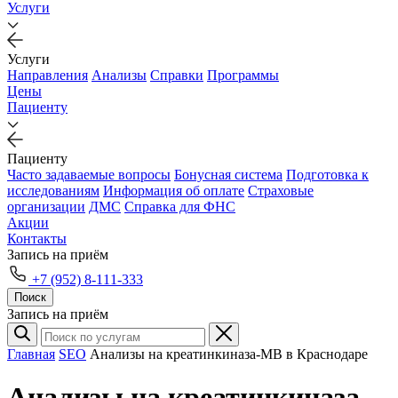
Услуги
Услуги
Направления
Анализы
Справки
Программы
Цены
Пациенту
Пациенту
Часто задаваемые вопросы
Бонусная система
Подготовка к
исследованиям
Информация об оплате
Страховые
организации
ДМС
Справка для ФНС
Акции
Контакты
Запись на приём
+7 (952) 8-111-333
Поиск
Запись на приём
Главная
SEO
Анализы на креатинкиназа-МВ в Краснодаре
Анализы на креатинкиназа-