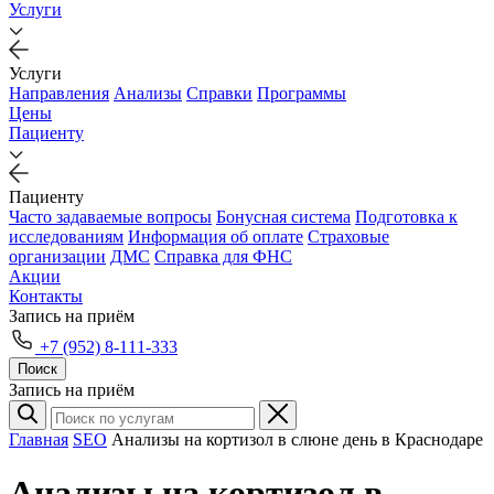
Услуги
Услуги
Направления
Анализы
Справки
Программы
Цены
Пациенту
Пациенту
Часто задаваемые вопросы
Бонусная система
Подготовка к
исследованиям
Информация об оплате
Страховые
организации
ДМС
Справка для ФНС
Акции
Контакты
Запись на приём
+7 (952) 8-111-333
Поиск
Запись на приём
Главная
SEO
Анализы на кортизол в слюне день в Краснодаре
Анализы на кортизол в