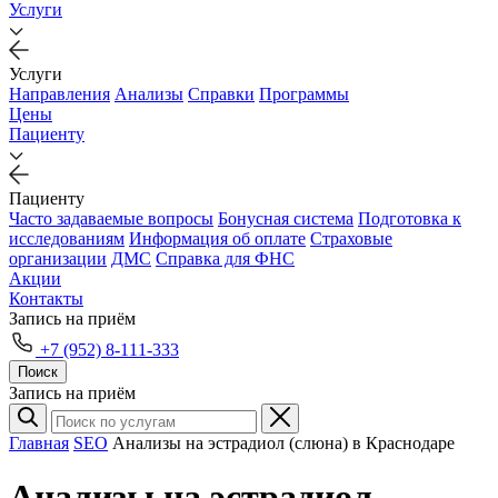
Услуги
Услуги
Направления
Анализы
Справки
Программы
Цены
Пациенту
Пациенту
Часто задаваемые вопросы
Бонусная система
Подготовка к
исследованиям
Информация об оплате
Страховые
организации
ДМС
Справка для ФНС
Акции
Контакты
Запись на приём
+7 (952) 8-111-333
Поиск
Запись на приём
Главная
SEO
Анализы на эстрадиол (слюна) в Краснодаре
Анализы на эстрадиол