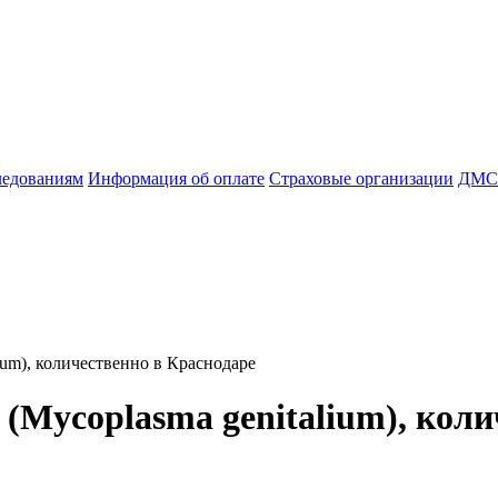
ледованиям
Информация об оплате
Страховые организации
ДМС
um), количественно в Краснодаре
Mycoplasma genitalium), коли