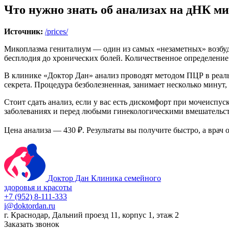
Что нужно знать об анализах на дНК ми
Источник:
/prices/
Микоплазма гениталиум — один из самых «незаметных» возбуд
бесплодия до хронических болей. Количественное определение
В клинике «Доктор Дан» анализ проводят методом ПЦР в реаль
секрета. Процедура безболезненная, занимает несколько минут
Стоит сдать анализ, если у вас есть дискомфорт при мочеиспу
заболеваниях и перед любыми гинекологическими вмешательств
Цена анализа — 430 ₽. Результаты вы получите быстро, а врач
Доктор Дан
Клиника семейного
здоровья и красоты
+7 (952) 8-111-333
i@doktordan.ru
г. Краснодар, Дальний проезд 11, корпус 1, этаж 2
Заказать звонок