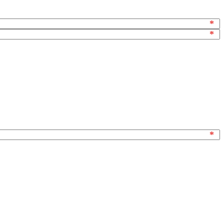
*
*
*