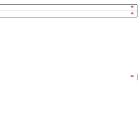
*
*
*