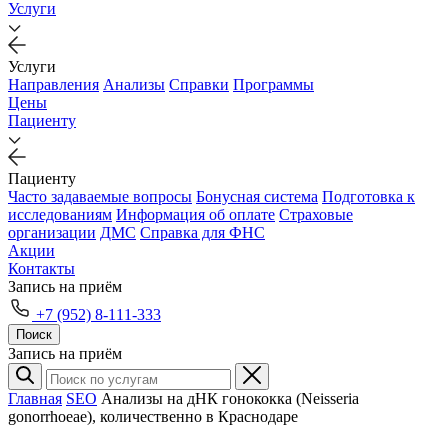
Услуги
Услуги
Направления
Анализы
Справки
Программы
Цены
Пациенту
Пациенту
Часто задаваемые вопросы
Бонусная система
Подготовка к
исследованиям
Информация об оплате
Страховые
организации
ДМС
Справка для ФНС
Акции
Контакты
Запись на приём
+7 (952) 8-111-333
Поиск
Запись на приём
Главная
SEO
Анализы на дНК гонококка (Neisseria
gonorrhoeae), количественно в Краснодаре