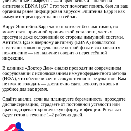
увеличенные лимфоузлы — и врач назначил анализ на
антитела к EBNA IgG? Этот тест помогает понять, был ли ваш
организм ранее инфицирован вирусом Эпштейна-Барр и как
иммунитет реагирует на него сейчас.
Вирус Эпштейна-Барр часто протекает бессимптомно, но
может стать причиной хронической усталости, частых
простуд и даже осложнений со стороны иммунной системы.
Антитела IgG к ядерному антигену (EBNA) появляются
спустя несколько недель после острой фазы и сохраняются
пожизненно — их наличие говорит о перенесённой
инфекции.
В клинике «Доктор Дан» анализ проводят на современном
оборудовании с использованием иммуноферментного метода
(ИФА), что обеспечивает высокую точность результатов. Вам
не нужно голодать — достаточно сдать венозную кровь в
удобное для вас время.
Сдайте анализ, если вы планируете беременность, проходите
диспансеризацию, страдаете от постоянной усталости или
врач подозревает хроническую форму инфекции. Результат
будет готов в течение 1–2 рабочих дней.