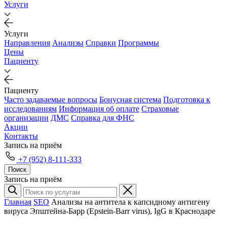
Услуги
Услуги
Направления
Анализы
Справки
Программы
Цены
Пациенту
Пациенту
Часто задаваемые вопросы
Бонусная система
Подготовка к
исследованиям
Информация об оплате
Страховые
организации
ДМС
Справка для ФНС
Акции
Контакты
Запись на приём
+7 (952) 8-111-333
Поиск
Запись на приём
Главная
SEO
Анализы на антитела к капсидному антигену
вируса Эпштейна-Барр (Epstein-Barr virus), IgG в Краснодаре