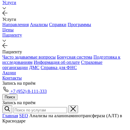
Услуги
Услуги
Направления
Анализы
Справки
Программы
Цены
Пациенту
Пациенту
Часто задаваемые вопросы
Бонусная система
Подготовка к
исследованиям
Информация об оплате
Страховые
организации
ДМС
Справка для ФНС
Акции
Контакты
Запись на приём
+7 (952) 8-111-333
Поиск
Запись на приём
Главная
SEO
Анализы на аланинаминотрансфераза (АЛТ) в
Краснодаре